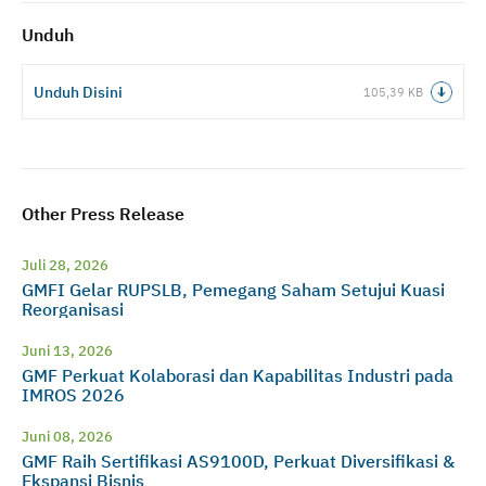
Unduh
Unduh Disini
105,39 KB
Other Press Release
Juli 28, 2026
GMFI Gelar RUPSLB, Pemegang Saham Setujui Kuasi
Reorganisasi
Juni 13, 2026
GMF Perkuat Kolaborasi dan Kapabilitas Industri pada
IMROS 2026
Juni 08, 2026
GMF Raih Sertifikasi AS9100D, Perkuat Diversifikasi &
Ekspansi Bisnis