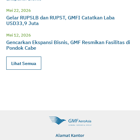
Mei 22, 2026
Gelar RUPSLB dan RUPST, GMFI Catatkan Laba
USD33,9 Juta
Mei 12, 2026
Gencarkan Ekspansi Bisnis, GMF Resmikan Fasilitas di
Pondok Cabe
Lihat Semua
Alamat Kantor