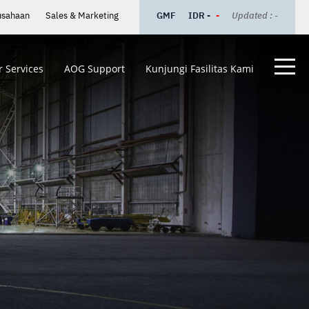
usahaan
Sales & Marketing
GMF
IDR -
-
Updated : -
 Services
AOG Support
Kunjungi Fasilitas Kami