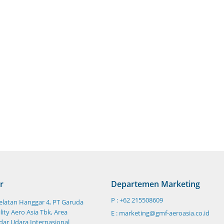
r
Departemen Marketing
P : +62 215508609
Selatan Hanggar 4, PT Garuda
ity Aero Asia Tbk, Area
E : marketing@gmf-aeroasia.co.id
ar Udara Internasional